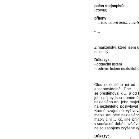
počet stejnopisů:
(
trojmo
)
přílohy:
- … (
označení příloh návr
- …
- …
Z manželství, které jsem uz
nezletilý ... .
Důkazy:
- oddacím listem
- rodným listem nezletilého 
Otec nezletilého mi od 
a nepravidelně. Dne … ot
se přestěhoval k … a od té
jeho příjmy jsou poměrně
nezletilého ani jeho maje
na nezletilého poskytoval
Kromě vzájemné vyživovac
matka ani otec nezletiléh
matky činí ... Kč, jiné p
v současné době navštěvu
nejsou spojeny zvýšené v
Důkazy: