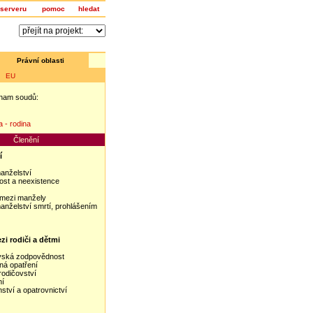
serveru
pomoc
hledat
Právní oblasti
a EU
nam soudů:
z
 - rodina
Členění
í
anželství
ost a neexistence
 mezi manžely
anželství smrtí, prohlášením
zi rodiči a dětmi
vská zodpovědnost
ná opatření
rodičovství
ní
ství a opatrovnictví