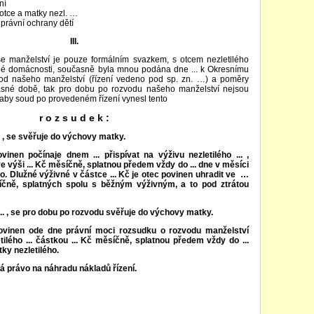
ní
otce a matky nezl. …
právní ochrany dětí
III.
e manželství je pouze formálním svazkem, s otcem nezletilého
čné domácnosti, současně byla mnou podána dne ... k Okresnímu
vod našeho manželství (řízení vedeno pod sp. zn. …) a poměry
učasné době, tak pro dobu po rozvodu našeho manželství nejsou
 aby soud po provedeném řízení vynesl tento
r o z s u d e k :
 ... , se svěřuje do výchovy matky.
ovinen počínaje dnem ... přispívat na výživu nezletilého ... ,
ve výši ... Kč měsíčně, splatnou předem vždy do ... dne v měsíci
o. Dlužné výživné v částce ... Kč je otec povinen uhradit ve …
íčně, splatných spolu s běžným výživným, a to pod ztrátou
ný ... , se pro dobu po rozvodu svěřuje do výchovy matky.
 povinen ode dne právní moci rozsudku o rozvodu manželství
tilého ... částkou ... Kč měsíčně, splatnou předem vždy do ...
ky nezletilého.
á právo na náhradu nákladů řízení.