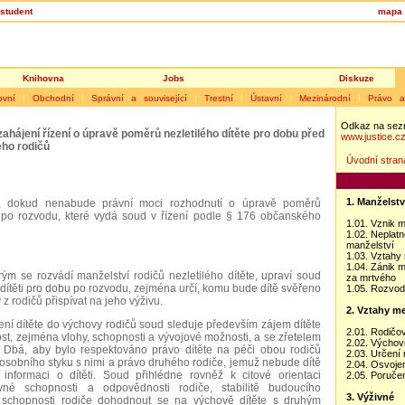
student
mapa 
Knihovna
Jobs
Diskuze
ovní
|
Obchodní
|
Správní a související
|
Trestní
|
Ústavní
|
Mezinárodní
|
Právo 
Odkaz na sez
 zahájení řízení o úpravě poměrů nezletilého dítěte pro dobu před
www.justice.c
eho rodičů
Úvodní strana
1. Manželstv
st, dokud nenabude právní moci rozhodnutí o úpravě poměrů
u po rozvodu, které vydá soud v řízení podle § 176 občanského
1.01. Vznik m
1.02. Neplatn
manželství
1.03. Vztahy
1.04. Zánik m
rým se rozvádí manželství rodičů nezletilého dítěte, upraví soud
za mrtvého
k dítěti pro dobu po rozvodu, zejména určí, komu bude dítě svěřeno
1.05. Rozvod
z rodičů přispívat na jeho výživu.
2. Vztahy me
ření dítěte do výchovy rodičů soud sleduje především zájem dítěte
2.01. Rodičo
t, zejména vlohy, schopnosti a vývojové možnosti, a se zřetelem
2.02. Výchov
. Dbá, aby bylo respektováno právo dítěte na péči obou rodičů
2.03. Určení 
osobního styku s nimi a právo druhého rodiče, jemuž nebude dítě
2.04. Osvoje
informaci o dítěti. Soud přihlédne rovněž k citové orientaci
2.05. Poručen
vné schopnosti a odpovědnosti rodiče, stabilitě budoucího
3. Výživné
 schopnosti rodiče dohodnout se na výchově dítěte s druhým