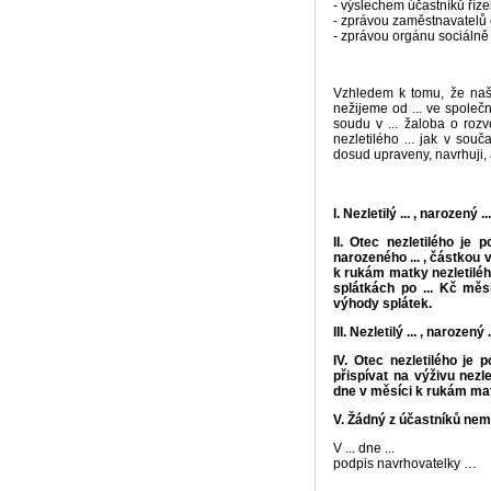
- výslechem účastníků říze
- zprávou zaměstnavatelů 
- zprávou orgánu sociálně 
Vzhledem k tomu, že naš
nežijeme od ... ve spole
soudu v ... žaloba o roz
nezletilého ... jak v so
dosud upraveny, navrhuji,
I. Nezletilý ... , narozený
II. Otec nezletilého je p
narozeného ... , částkou 
k rukám matky nezletiléh
splátkách po ... Kč měs
výhody splátek.
III. Nezletilý ... , naroze
IV. Otec nezletilého je
přispívat na výživu nezle
dne v měsíci k rukám mat
V. Žádný z účastníků nem
V ... dne ...
podpis navrhovatelky …