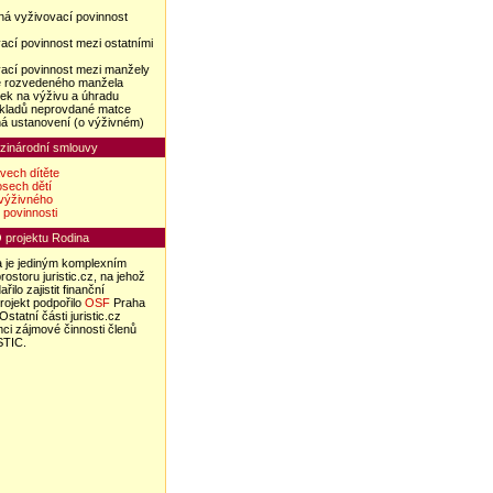
ná vyživovací povinnost
ací povinnost mezi ostatními
vací povinnost mezi manžely
é rozvedeného manžela
vek na výživu a úhradu
kladů neprovdané matce
ná ustanovení (o výživném)
zinárodní smlouvy
vech dítěte
sech dětí
výživného
 povinnosti
 projektu Rodina
a je jediným komplexním
rostoru juristic.cz, na jehož
ilo zajistit finanční
rojekt podpořilo
OSF
Praha
statní části juristic.cz
mci zájmové činnosti členů
STIC.