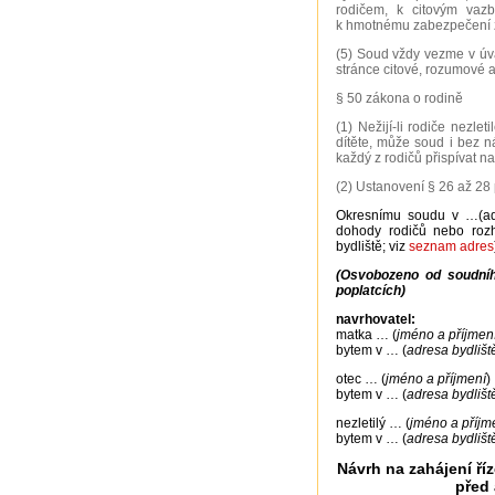
rodičem, k citovým vazb
k hmotnému zabezpečení z
(5) Soud vždy vezme v úv
stránce citové, rozumové a
§ 50 zákona o rodině
(1) Nežijí-li rodiče nezl
dítěte, může soud i bez 
každý z rodičů přispívat na
(2) Ustanovení § 26 až 28 
Okresnímu soudu v …(adr
dohody rodičů nebo rozh
bydliště; viz
seznam adres
(Osvobozeno od soudníh
poplatcích)
navrhovatel:
matka … (
jméno a příjmen
bytem v … (
adresa bydlišt
otec … (
jméno a příjmení
)
bytem v … (
adresa bydlišt
nezletilý … (
jméno a příjm
bytem v … (
adresa bydlišt
Návrh na zahájení ří
před 