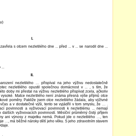
hu
)
I.
avřela s otcem nezletilého dne ... před ... v ... se narodil dne ...
...
II.
narození nezletilého … přispíval na jeho výživu nedostatečně
ec nezletilého opustil společnou domácnost v ... , s tím, že
to doby mi přestal na výživu nezletilého přispívat zcela, ačkoliv
 vysoké. Matce nezletilého není známa přesná výše příjmů otce
tkové poměry. Pakliže jsem otce nezletilého žádala, aby výživné
 včas a v dostatečné výši, tento se vyjádřil v tom smyslu, že … .
í povinnosti a vyživovací povinnosti k nezletilému ... nemají
o dalších vyživovacích povinností. Měsíční průměrný čistý příjem
říjmy ani výnosy z majetku nemá. Pokud jde o nezletilého …, ten
je …, má běžné nároky dětí jeho věku. S jeho zdravotním stavem
ýdaje.