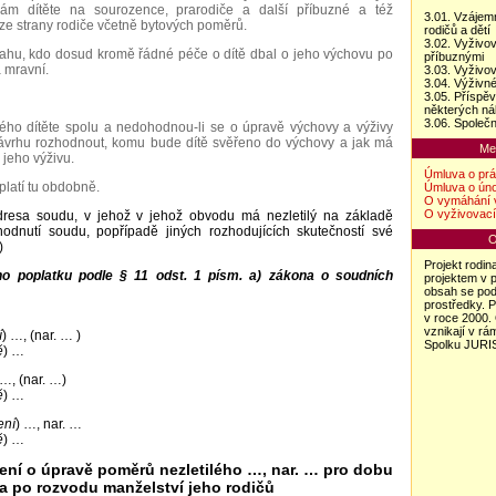
ám dítěte na sourozence, prarodiče a další příbuzné a též
3.01. Vzájem
e strany rodiče včetně bytových poměrů.
rodičů a dětí
3.02. Vyživov
ahu, kdo dosud kromě řádné péče o dítě dbal o jeho výchovu po
příbuznými
 mravní.
3.03. Vyživo
3.04. Výživn
3.05. Příspě
některých ná
3.06. Společ
etilého dítěte spolu a nedohodnou-li se o úpravě výchovy a výživy
návrhu rozhodnout, komu bude dítě svěřeno do výchovy a jak má
Me
 jeho výživu.
Úmluva o prá
platí tu obdobně.
Úmluva o úno
O vymáhání 
O vyživovací
esa soudu, v jehož v jehož obvodu má nezletilý na základě
odnutí soudu, popřípadě jiných rozhodujících skutečností své
O
)
Projekt rodin
o poplatku podle § 11 odst. 1 písm. a) zákona o soudních
projektem v p
obsah se podař
prostředky. P
v roce 2000. O
vznikají v rá
í
) …, (nar. … )
Spolku JURI
ě
) …
 …, (nar. …)
ě
) …
ení
) …, nar. …
ě
) …
zení o úpravě poměrů nezletilého …, nar. … pro dobu
a po rozvodu manželství jeho rodičů